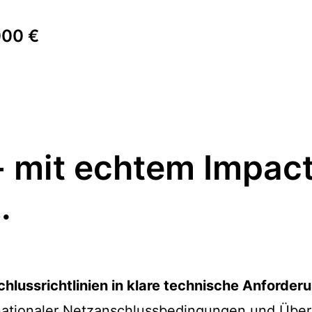
000 €
- mit echtem Impact
…
lussrichtlinien in klare technische Anforder
rnationaler Netzanschlussbedingungen und Über