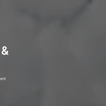
 &
ent