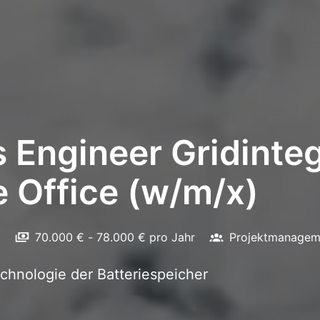
s Engineer Gridinte
 Office (w/m/x)
d
70.000 € - 78.000 € pro Jahr
Projektmanagem
chnologie der Batteriespeicher