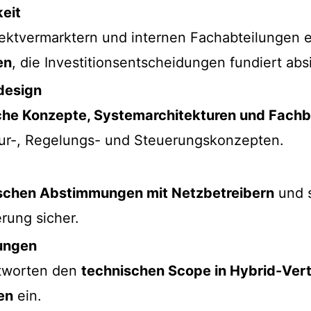
eit
ektvermarktern und internen Fachabteilungen 
en
, die Investitionsentscheidungen fundiert abs
design
che Konzepte, Systemarchitekturen und Fachb
ktur-, Regelungs- und Steuerungskonzepten.
schen Abstimmungen mit Netzbetreibern
und s
rung sicher.
ungen
ntworten den
technischen Scope in Hybrid-Ver
en
ein.